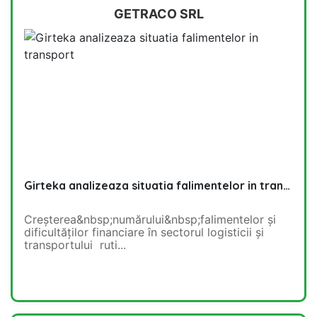
GETRACO SRL
Girteka analizeaza situatia falimentelor in transport
Creșterea&nbsp;numărului&nbsp;falimentelor și
dificultăților financiare în sectorul logisticii și
transportului ruti...