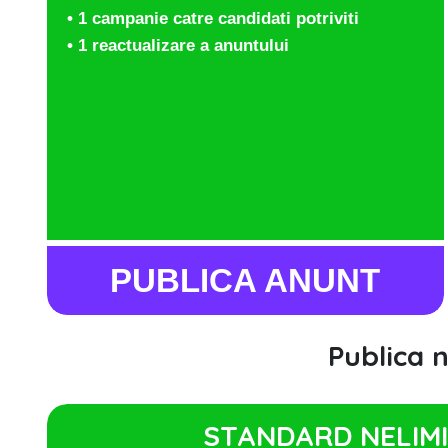
• 1 campanie catre candidati potriviti
• 1 reactualizare a anuntului
PUBLICA ANUNT
Publica 
STANDARD NELIM