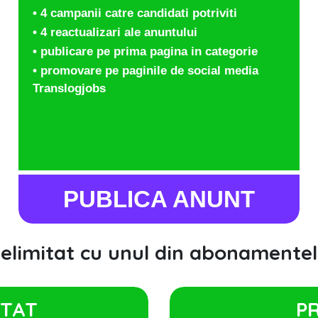
• 4 campanii catre candidati potriviti
• 4 reactualizari ale anuntului
• publicare pe prima pagina in categorie
• promovare pe paginile de social media
Translogjobs
PUBLICA ANUNT
nelimitat cu unul din abonamentel
ITAT
P