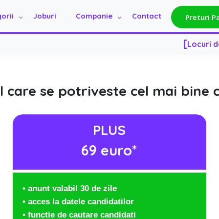
[
Locuri 
orii
Joburi
Companie
Contact
Preturi P
[
Locuri 
 care se potriveste cel mai bine 
PLUS
69 euro*
• anunt valabil 30 de zile
• acces la datele candidatilor
• functie de cautare candidati