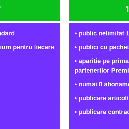
*
ndard
• public nelimitat 
mium pentru fiecare
• publici cu pach
• aparitie pe prim
partenerilor Prem
• numai 8 aboname
• publicare articol
• publicare contra