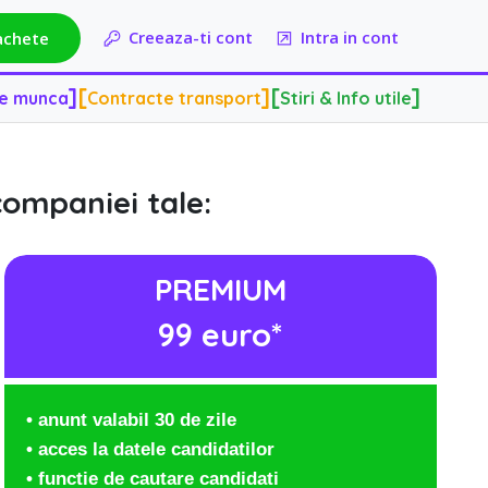
]
[
]
[
]
de munca
Contracte transport
Stiri & Info utile
Creeaza-ti cont
Intra in cont
achete
]
[
]
[
]
de munca
Contracte transport
Stiri & Info utile
companiei tale:
PREMIUM
99 euro*
• anunt valabil 30 de zile
• acces la datele candidatilor
• functie de cautare candidati