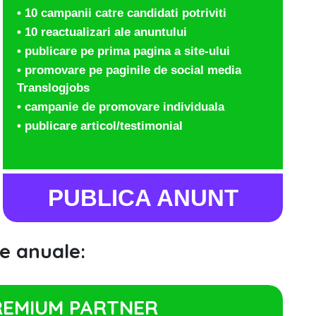
• 10 campanii catre candidati potriviti
• 10 reactualizari ale anuntului
• publicare pe prima pagina a site-ului
• promovare pe paginile de social media
Translogjobs
• campanie de promovare individuala
• publicare articol/testimonial
PUBLICA ANUNT
e anuale:
REMIUM PARTNER