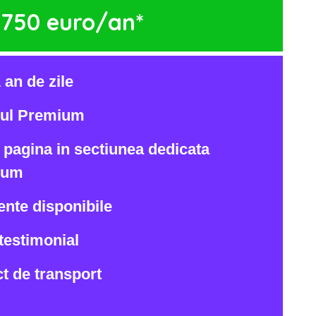
1750 euro/an*
1 an de zile
etul Premium
a pagina in sectiunea dedicata
ium
nte disponibile
/testimonial
ct de transport