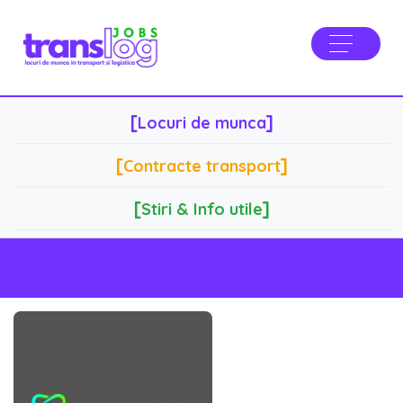
[
]
Locuri de munca
[
]
Contracte transport
[
]
Stiri & Info utile