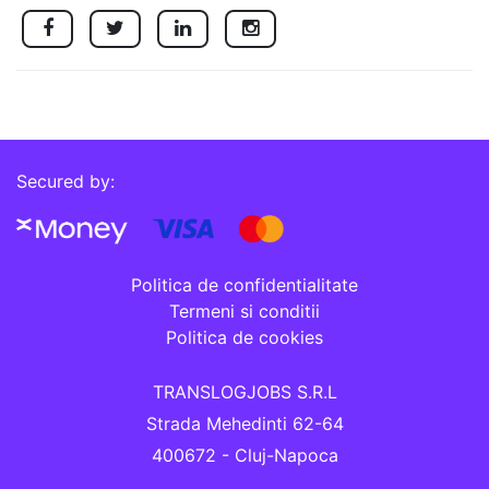
Secured by:
Politica de confidentialitate
Termeni si conditii
Politica de cookies
TRANSLOGJOBS S.R.L
Strada Mehedinti 62-64
400672 - Cluj-Napoca