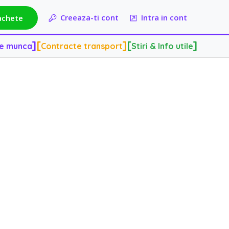
]
[
]
[
]
de munca
Contracte transport
Stiri & Info utile
Creeaza-ti cont
Intra in cont
achete
]
[
]
[
]
de munca
Contracte transport
Stiri & Info utile