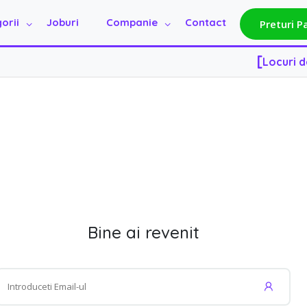
[
Locuri 
orii
Joburi
Companie
Contact
Preturi P
[
Locuri 
Bine ai revenit