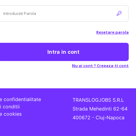
Resetare parola
Intra in cont
Nu ai cont ? Creeaza-ti cont
e confidentialitate
TRANSLOGJOBS S.R.L
 conditii
Strada Mehedinti 62-64
de cookies
400672 - Cluj-Napoca